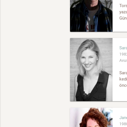
Tors
yaza
Gün
Sara
1982
Avus
Sara
kedi
önc
Jan
1980