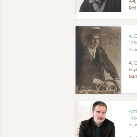
Avus
Melb
A. E
1885
Avus
A. E
büyü
Gadf
Anth
1964
Avus