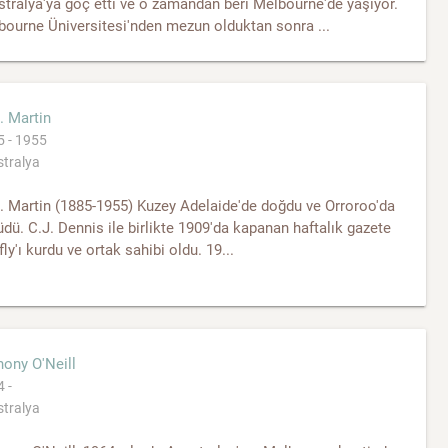
tralya'ya göç etti ve o zamandan beri Melbourne'de yaşıyor.
ourne Üniversitesi'nden mezun olduktan sonra ...
. Martin
 - 1955
tralya
. Martin (1885-1955) Kuzey Adelaide'de doğdu ve Orroroo'da
dü. C.J. Dennis ile birlikte 1909'da kapanan haftalık gazete
ly'ı kurdu ve ortak sahibi oldu. 19...
ony O'Neill
 -
tralya