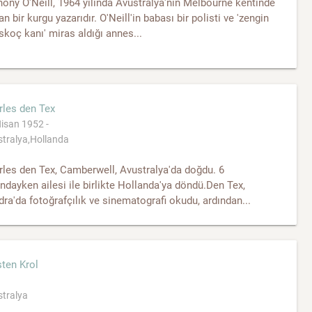
ony O'Neill, 1964 yılında Avustralya'nın Melbourne kentinde
n bir kurgu yazarıdır. O'Neill'in babası bir polisti ve 'zengin
İskoç kanı' miras aldığı annes...
rles den Tex
isan 1952 -
tralya,Hollanda
les den Tex, Camberwell, Avustralya'da doğdu. 6
ndayken ailesi ile birlikte Hollanda'ya döndü.Den Tex,
ra'da fotoğrafçılık ve sinematografi okudu, ardından...
ten Krol
tralya