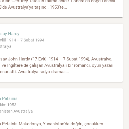
 Alan Geoffrey Yates'in takma adıdır. Londra'da doğdu ancak
'de Avustralya'ya taşındı. 1953'te...
dsay Hardy
ylül 1914 – 7 Şubat 1994
tralya
say John Hardy (17 Eylül 1914 – 7 Şubat 1994), Avustralya,
ve İngiltere'de çalışan Avustralyalı bir romancı, oyun yazarı
enaristti. Avustralya radyo dramas...
 Petsinis
kim 1953 -
nistan,Avustralya
 Petsinis Makedonya, Yunanistan'da doğdu, çocukken