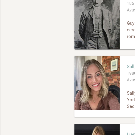
1867
Avus
Guy 
derg
roma
Sal
1980
Avus
Sall
York
Secr
Lian