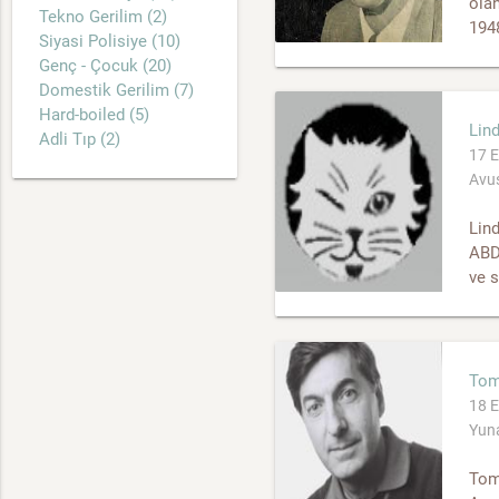
olan
Tekno Gerilim (2)
1948
Siyasi Polisiye (10)
Genç - Çocuk (20)
Domestik Gerilim (7)
Hard-boiled (5)
Lin
Adli Tıp (2)
17 E
Avus
Lind
ABD 
ve s
Tom
18 E
Yuna
Tom