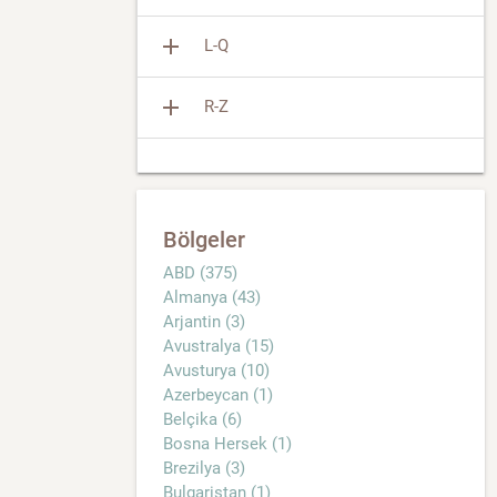
add
L-Q
add
R-Z
Bölgeler
ABD (375)
Almanya (43)
Arjantin (3)
Avustralya (15)
Avusturya (10)
Azerbeycan (1)
Belçika (6)
Bosna Hersek (1)
Brezilya (3)
Bulgaristan (1)