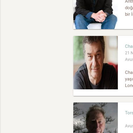
Anth
doğa
bir 
Cha
21 N
Avus
Char
yaşı
Lond
Tors
Avus