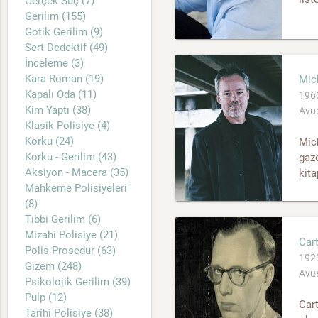
Gerçek Suç (7)
Gerilim (155)
Gotik Gerilim (9)
Sert Dedektif (49)
İnceleme (3)
Kara Roman (19)
Mic
Kapalı Oda (11)
1960
Kim Yaptı (38)
Avus
Klasik Polisiye (4)
Korku (24)
Mich
Korku - Gerilim (43)
gaze
Aksiyon - Macera (35)
kita
Mahkeme Polisiyeleri
(8)
Tıbbi Gerilim (6)
Mizahi Polisiye (21)
Car
Polis Prosedür (63)
1923
Gizem (248)
Avus
Psikolojik Gerilim (39)
Pulp (12)
Cart
Tarihi Polisiye (38)