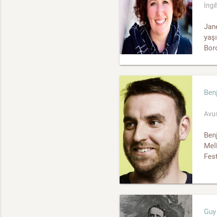
İngi
Jane
yaşı
Boro
Ben
Avus
Benj
Mel
Fest
Guy