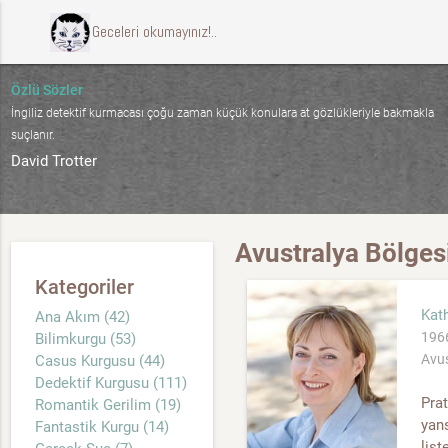
ccccci Geceleri okumayınız!..
Özlü Sözler
İngiliz detektif kurmacası çoğu zaman küçük konulara at gözlükleriyle bakmakla
suçlanır.
David Trotter
Avustralya Bölges
Kategoriler
Kat
Ana Akım (42)
1966
Bilimkurgu (53)
Avus
Casus Kurgusu (44)
Dedektif Kurgusu (111)
Prat
Romantik Gerilim (19)
yans
Fantastik Kurgu (14)
list