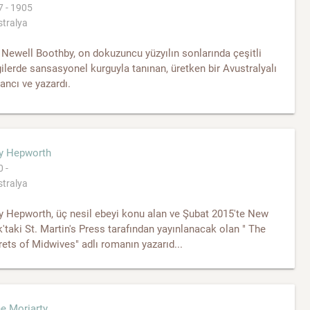
 - 1905
tralya
Newell Boothby, on dokuzuncu yüzyılın sonlarında çeşitli
ilerde sansasyonel kurguyla tanınan, üretken bir Avustralyalı
ncı ve yazardı.
ly Hepworth
 -
tralya
y Hepworth, üç nesil ebeyi konu alan ve Şubat 2015'te New
'taki St. Martin's Press tarafından yayınlanacak olan " The
ets of Midwives" adlı romanın yazarıd...
e Moriarty