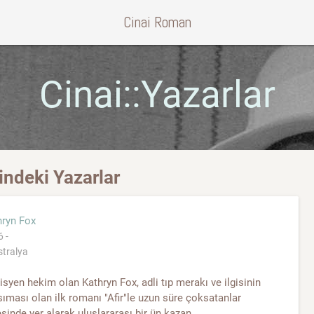
Cinai Roman
Cinai::Yazarlar
indeki Yazarlar
hryn Fox
 -
tralya
isyen hekim olan Kathryn Fox, adli tıp merakı ve ilgisinin
ıması olan ilk romanı "Afir"le uzun süre çoksatanlar
esinde yer alarak uluslararası bir ün kazan...