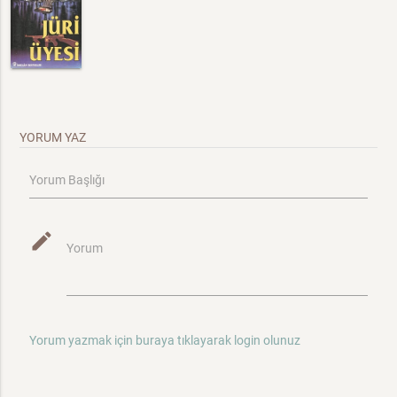
YORUM YAZ
Yorum Başlığı
mode_edit
Yorum
Yorum yazmak için buraya tıklayarak login olunuz