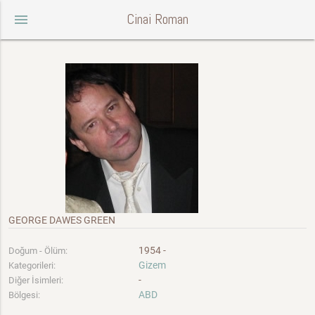
Cinai Roman
menu
GEORGE DAWES GREEN
1954 -
Doğum - Ölüm:
Gizem
Kategorileri:
-
Diğer İsimleri:
ABD
Bölgesi: