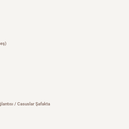
Beş)
ğlantısı / Casuslar Şafakta