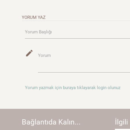
YORUM YAZ
Yorum Başlığı
mode_edit
Yorum
Yorum yazmak için buraya tıklayarak login olunuz
Bağlantıda Kalın...
İlgili