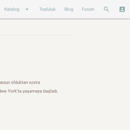
arrow_drop_down
search
account_box
Katalog
Topluluk
Blog
Forum
mezun olduktan sonra
e New York'ta yaşamaya başladı.