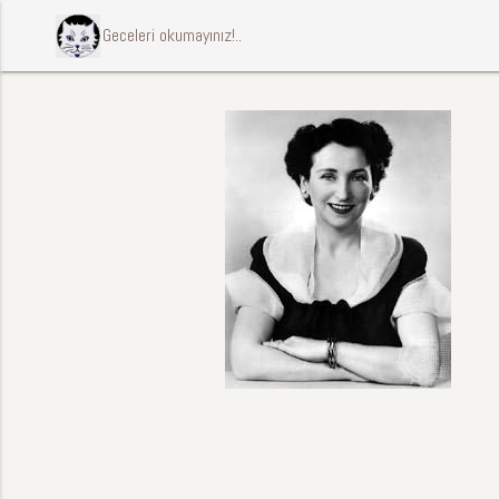
ccccci Geceleri okumayınız!..