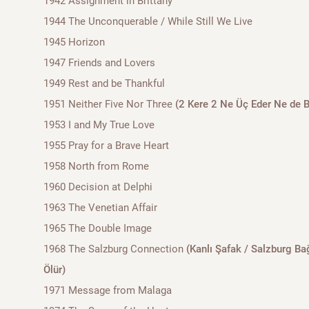
1942 Assignment in Brittany
1944 The Unconquerable / While Still We Live
1945 Horizon
1947 Friends and Lovers
1949 Rest and be Thankful
1951 Neither Five Nor Three
(2 Kere 2 Ne Üç Eder Ne de 
1953 I and My True Love
1955 Pray for a Brave Heart
1958 North from Rome
1960 Decision at Delphi
1963 The Venetian Affair
1965 The Double Image
1968 The Salzburg Connection
(Kanlı Şafak / Salzburg Ba
Ölür)
1971 Message from Malaga