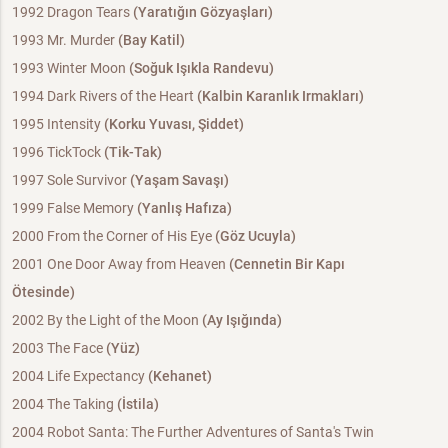
1992 Dragon Tears
(Yaratığın Gözyaşları)
1993 Mr. Murder
(Bay Katil)
1993 Winter Moon
(Soğuk Işıkla Randevu)
1994 Dark Rivers of the Heart
(Kalbin Karanlık Irmakları)
1995 Intensity
(Korku Yuvası, Şiddet)
1996 TickTock
(Tik-Tak)
1997 Sole Survivor
(Yaşam Savaşı)
1999 False Memory
(Yanlış Hafıza)
2000 From the Corner of His Eye
(Göz Ucuyla)
2001 One Door Away from Heaven
(Cennetin Bir Kapı
Ötesinde)
2002 By the Light of the Moon
(Ay Işığında)
2003 The Face
(Yüz)
2004 Life Expectancy
(Kehanet)
2004 The Taking
(İstila)
2004 Robot Santa: The Further Adventures of Santa's Twin