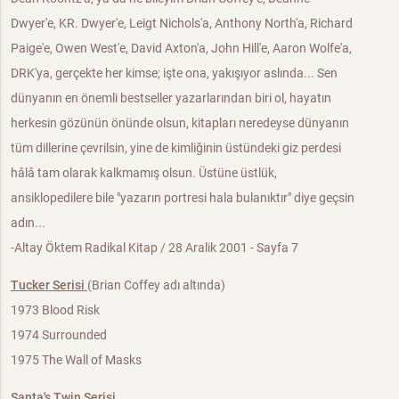
Dwyer'e, KR. Dwyer'e, Leigt Nichols'a, Anthony North'a, Richard
Paige'e, Owen West'e, David Axton'a, John Hill'e, Aaron Wolfe'a,
DRK'ya, gerçekte her kimse; işte ona, yakışıyor aslında... Sen
dünyanın en önemli bestseller yazarlarından biri ol, hayatın
herkesin gözünün önünde olsun, kitapları neredeyse dünyanın
tüm dillerine çevrilsin, yine de kimliğinin üstündeki giz perdesi
hâlâ tam olarak kalkmamış olsun. Üstüne üstlük,
ansiklopedilere bile "yazarın portresi hala bulanıktır" diye geçsin
adın...
-Altay Öktem Radikal Kitap / 28 Aralik 2001 - Sayfa 7
Tucker Serisi
(Brian Coffey adı altında)
1973 Blood Risk
1974 Surrounded
1975 The Wall of Masks
Santa's Twin Serisi