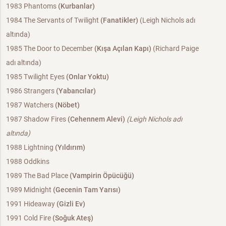
1983 Phantoms
(Kurbanlar)
1984 The Servants of Twilight
(Fanatikler)
(Leigh Nichols adı
altında)
1985 The Door to December
(Kışa Açılan Kapı)
(Richard Paige
adı altında)
1985 Twilight Eyes
(Onlar Yoktu)
1986 Strangers
(Yabancılar)
1987 Watchers
(Nöbet)
1987 Shadow Fires
(Cehennem Alevi)
(Leigh Nichols adı
altında)
1988 Lightning
(Yıldırım)
1988 Oddkins
1989 The Bad Place
(Vampirin Öpücüğü)
1989 Midnight
(Gecenin Tam Yarısı)
1991 Hideaway
(Gizli Ev)
1991 Cold Fire
(Soğuk Ateş)