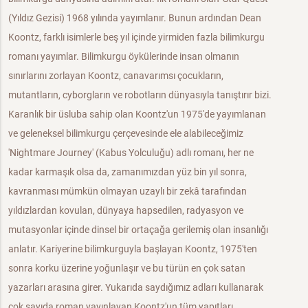
(Yıldız Gezisi) 1968 yılında yayımlanır. Bunun ardından Dean
Koontz, farklı isimlerle beş yıl içinde yirmiden fazla bilimkurgu
romanı yayımlar. Bilimkurgu öykülerinde insan olmanın
sınırlarını zorlayan Koontz, canavarımsı çocukların,
mutantların, cyborgların ve robotların dünyasıyla tanıştırır bizi.
Karanlık bir üsluba sahip olan Koontz'un 1975'de yayımlanan
ve geleneksel bilimkurgu çerçevesinde ele alabileceğimiz
'Nightmare Journey' (Kabus Yolculuğu) adlı romanı, her ne
kadar karmaşık olsa da, zamanımızdan yüz bin yıl sonra,
kavranması mümkün olmayan uzaylı bir zekâ tarafından
yıldızlardan kovulan, dünyaya hapsedilen, radyasyon ve
mutasyonlar içinde dinsel bir ortaçağa gerilemiş olan insanlığı
anlatır. Kariyerine bilimkurguyla başlayan Koontz, 1975'ten
sonra korku üzerine yoğunlaşır ve bu türün en çok satan
yazarları arasına girer. Yukarıda saydığımız adları kullanarak
çok sayıda roman yayınlayan Koontz'un tüm yapıtları