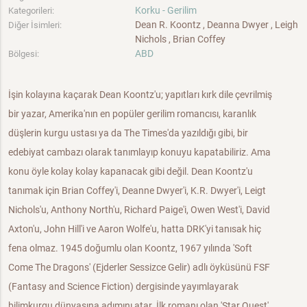
Korku - Gerilim
Kategorileri:
Dean R. Koontz , Deanna Dwyer , Leigh
Diğer İsimleri:
Nichols , Brian Coffey
ABD
Bölgesi:
İşin kolayına kaçarak Dean Koontz'u; yapıtları kırk dile çevrilmiş
bir yazar, Amerika'nın en popüler gerilim romancısı, karanlık
düşlerin kurgu ustası ya da The Times'da yazıldığı gibi, bir
edebiyat cambazı olarak tanımlayıp konuyu kapatabiliriz. Ama
konu öyle kolay kolay kapanacak gibi değil. Dean Koontz'u
tanımak için Brian Coffey'i, Deanne Dwyer'i, K.R. Dwyer'i, Leigt
Nichols'u, Anthony North'u, Richard Paige'i, Owen West'i, David
Axton'u, John Hill'i ve Aaron Wolfe'u, hatta DRK'yi tanısak hiç
fena olmaz. 1945 doğumlu olan Koontz, 1967 yılında 'Soft
Come The Dragons' (Ejderler Sessizce Gelir) adlı öyküsünü FSF
(Fantasy and Science Fiction) dergisinde yayımlayarak
bilimkurgu dünyasına adımını atar. İlk romanı olan 'Star Quest'