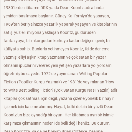
1980'lerden itibaren DRK ya da Dean Koontz adı altında
yeniden basılmaya başlanır. Güney Kaliforniya'da yaşayan,
1969'tan beri yalnızca yazarlık yaparak yaşayan ve kitaplarının
satışı yüz elli milyona yaklaşan Koontz, güldürüden
fantazyaya, bilimkurgudan korkuya kadar değişen geniş bir
külliyata sahip. Bunlarla yetinmeyen Koontz, iki de deneme
yazmış; elliyi aşkın kitap yazmanın ve çok satan bir yazar
olmanın ipuçlarını vererek yeni yetişen yazarlara yol yordam
öğretmiş bu sayede. 1972'de yayımlanan 'Writing Popular
Fiction' (Popüler Kurgu Yazmak) ve 1981'de yayımlanan 'How
to Write Best Selling Fiction' (Çok Satan Kurgu Nasıl Yazılır) adlı
kitaplar çok satması için değil, yazana çizene yönelik bir hayır
işlemek için kaleme alınmış. Hayat, belki de bin bir yüzlü Dean
Koontz'un bize oynadığı bir oyun. Her kitabında ayrı bir isimle
karşımıza çıkmasının nedeni de belli değil henüz. Bu durum,
Dean Koontz'a, ya da ne bileyim Brian Coffey'e, Deanne