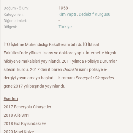
1958 -
Doğum - Ölüm:
Kim Yaptı
,
Dedektif Kurgusu
Kategorileri:
-
Diğer İsimleri:
Türkiye
Bölgesi:
İTÜ İşletme Mühendisliği Fakültesi’ni bitirdi. İÜ İktisat
Fakültesi’nde yüksek lisans ve doktora yaptı. İnternette birçok
hikâye ve makaleleri yayınlandı. 2011 yılında Polisiye Durumlar
sitesini kurdu. 2017’den itibaren
Dedektif
isimli polisiye e-
dergiyi yayınlamaya başladı. İlk romanı
Feneryolu Cinayetleri
,
gene 2017 yılı başında yayınlandı.
Eserleri
2017 Feneryolu Cinayetleri
2018 Aile Sırrı
2018 Göl Kıyısındaki Ev
2020 Mavi Kolye