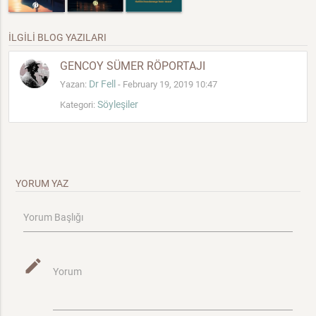
İLGİLİ BLOG YAZILARI
GENCOY SÜMER RÖPORTAJI
Dr Fell
Yazan:
- February 19, 2019 10:47
Söyleşiler
Kategori:
YORUM YAZ
Yorum Başlığı
mode_edit
Yorum