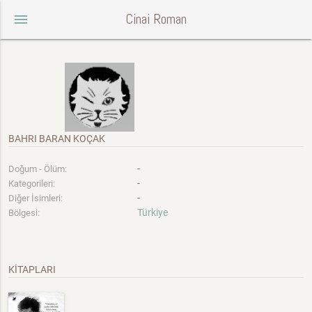
Cinai Roman
menu
BAHRI BARAN KOÇAK
-
Doğum - Ölüm:
-
Kategorileri:
-
Diğer İsimleri:
Türkiye
Bölgesi:
KİTAPLARI