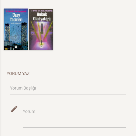
YORUM YAZ
Yorum Başlığı
mode_edit
Yorum