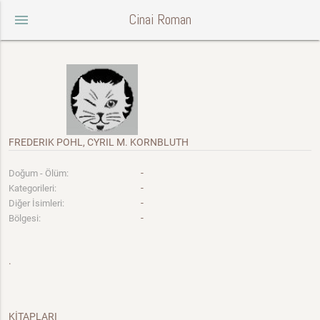
Cinai Roman
menu
FREDERIK POHL, CYRIL M. KORNBLUTH
-
Doğum - Ölüm:
-
Kategorileri:
-
Diğer İsimleri:
-
Bölgesi:
.
KİTAPLARI