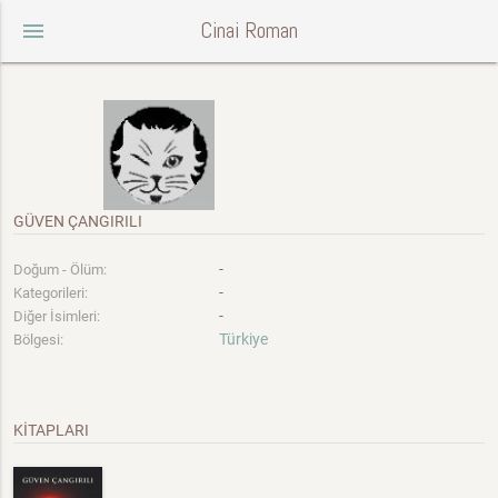
Cinai Roman
menu
GÜVEN ÇANGIRILI
-
Doğum - Ölüm:
-
Kategorileri:
-
Diğer İsimleri:
Türkiye
Bölgesi:
KİTAPLARI