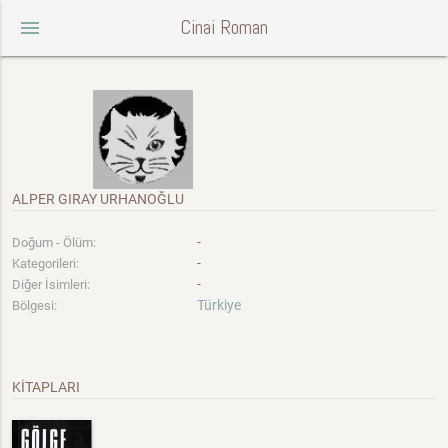
Cinai Roman
menu
ALPER GIRAY URHANOĞLU
-
Doğum - Ölüm:
-
Kategorileri:
-
Diğer İsimleri:
Türkiye
Bölgesi:
KİTAPLARI