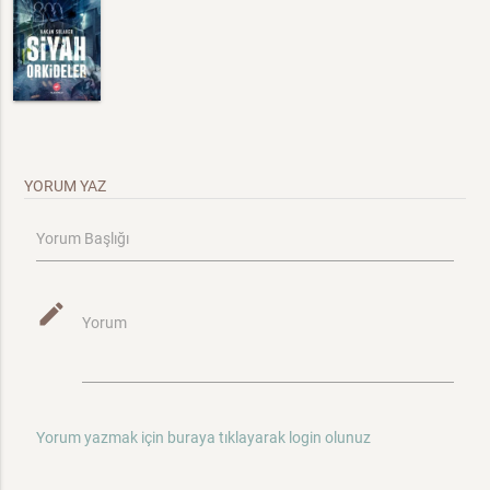
YORUM YAZ
Yorum Başlığı
mode_edit
Yorum
Yorum yazmak için buraya tıklayarak login olunuz