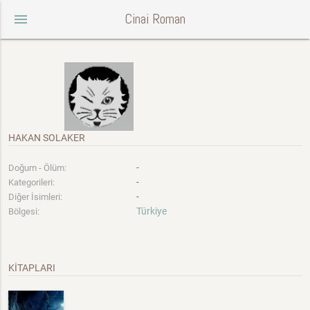
Cinai Roman
menu
HAKAN SOLAKER
-
Doğum - Ölüm:
-
Kategorileri:
-
Diğer İsimleri:
Türkiye
Bölgesi:
KİTAPLARI