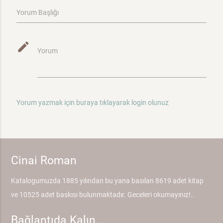
Yorum Başlığı
mode_edit
Yorum
Yorum yazmak için buraya tıklayarak login olunuz
Cinai Roman
Katalogumuzda 1885 yılından bu yana basılan 8619 adet kitap
ve 10525 adet baskısı bulunmaktadır. Geceleri okumayınız!..
Bağlantıda Kalın...