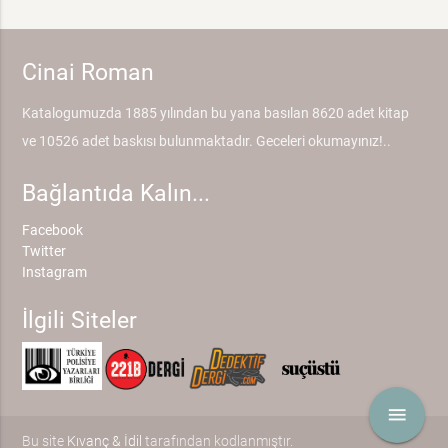
Cinai Roman
Katalogumuzda 1885 yılından bu yana basılan 8620 adet kitap
ve 10526 adet baskısı bulunmaktadır. Geceleri okumayınız!..
Bağlantıda Kalın...
Facebook
Twitter
Instagram
İlgili Siteler
menu
Bu site
Kıvanç & İdil
tarafından kodlanmıştır.