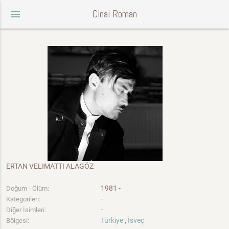
Cinai Roman
menu
ERTAN VELIMATTI ALAGÖZ
1981 -
Doğum - Ölüm:
-
Kategorileri:
-
Diğer İsimleri:
Türkiye
,
İsveç
Bölgesi: