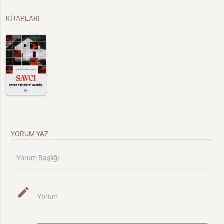
KİTAPLARI
YORUM YAZ
Yorum Başlığı
mode_edit
Yorum