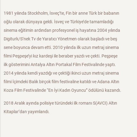
1981 yılında Stockholm, İsveç’te, Fin bir anne Türk bir babanın
oğlu olarak dünyaya geldi. İsveç ve Türkiye’de tamamladığı
sinema eğitimin ardından profesyonel iş hayatına 2004 yılında
Digiturk/S’nek Tv de Yaratıcı Yönetmen olarak başladı ve beş
sene boyunca devam etti. 2010 yılında ilk uzun metraj sinema
filmi Peşpeşe’yi kız kardeşi ile beraber yazdı ve çekti. Peşpeşe
ilk gösterimini Antalya Altın Portakal Film Festivalinde yaptı.
2014 yılında kendi yazdığı ve çektiği ikinci uzun metraj sinema
filmi İçimdeki Balık birçok film festivaline katıldı ve Adana Altın
Koza Film Festivalinde “En İyi Kadın Oyuncu” ödülünü kazandı.
2018 Aralık ayında polisiye türündeki ilk romanı S(AVCI) Altın
Kitaplar’dan yayımlandı.