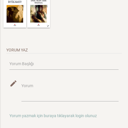
YORUM YAZ
Yorum Başlığı
mode_edit
Yorum
Yorum yazmak için buraya tıklayarak login olunuz