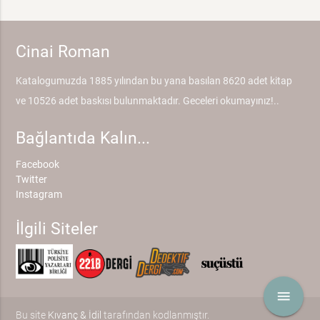
Cinai Roman
Katalogumuzda 1885 yılından bu yana basılan 8620 adet kitap
ve 10526 adet baskısı bulunmaktadır. Geceleri okumayınız!..
Bağlantıda Kalın...
Facebook
Twitter
Instagram
İlgili Siteler
menu
Bu site
Kıvanç & İdil
tarafından kodlanmıştır.