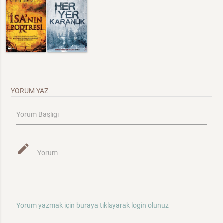
YORUM YAZ
Yorum Başlığı
mode_edit
Yorum
Yorum yazmak için buraya tıklayarak login olunuz