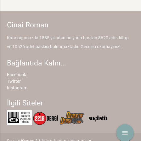
Cinai Roman
Katalogumuzda 1885 yılından bu yana basılan 8620 adet kitap
ve 10526 adet baskısı bulunmaktadır. Geceleri okumayınız!..
Bağlantıda Kalın...
Facebook
Twitter
Instagram
İlgili Siteler
menu
Bu site
Kıvanç & İdil
tarafından kodlanmıştır.