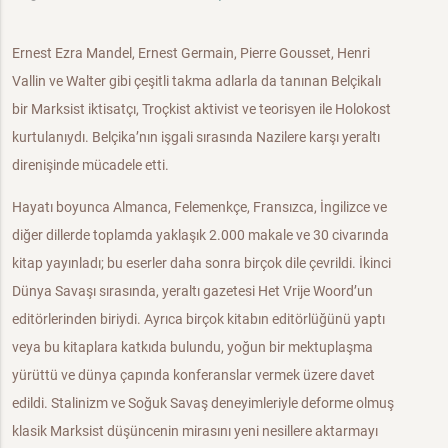
Ernest Ezra Mandel, Ernest Germain, Pierre Gousset, Henri
Vallin ve Walter gibi çeşitli takma adlarla da tanınan Belçikalı
bir Marksist iktisatçı, Troçkist aktivist ve teorisyen ile Holokost
kurtulanıydı. Belçika’nın işgali sırasında Nazilere karşı yeraltı
direnişinde mücadele etti.
Hayatı boyunca Almanca, Felemenkçe, Fransızca, İngilizce ve
diğer dillerde toplamda yaklaşık 2.000 makale ve 30 civarında
kitap yayınladı; bu eserler daha sonra birçok dile çevrildi. İkinci
Dünya Savaşı sırasında, yeraltı gazetesi Het Vrije Woord’un
editörlerinden biriydi. Ayrıca birçok kitabın editörlüğünü yaptı
veya bu kitaplara katkıda bulundu, yoğun bir mektuplaşma
yürüttü ve dünya çapında konferanslar vermek üzere davet
edildi. Stalinizm ve Soğuk Savaş deneyimleriyle deforme olmuş
klasik Marksist düşüncenin mirasını yeni nesillere aktarmayı