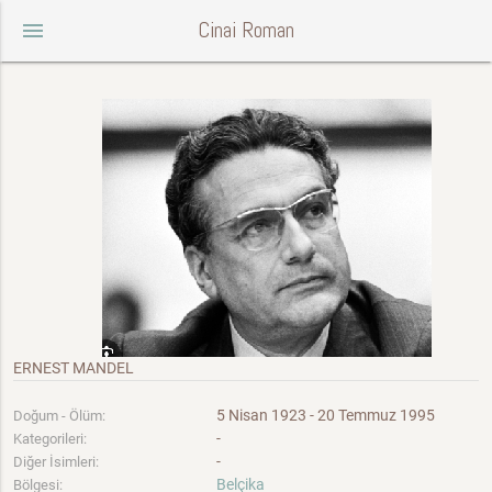
Cinai Roman
menu
ERNEST MANDEL
5 Nisan 1923 - 20 Temmuz 1995
Doğum - Ölüm:
-
Kategorileri:
-
Diğer İsimleri:
Belçika
Bölgesi: