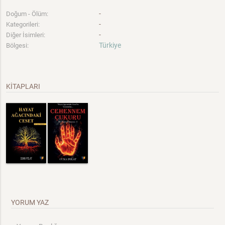
-
Doğum - Ölüm:
-
Kategorileri:
-
Diğer İsimleri:
Türkiye
Bölgesi:
KİTAPLARI
YORUM YAZ