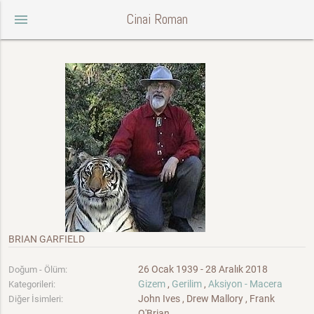
Cinai Roman
menu
BRIAN GARFIELD
26 Ocak 1939 - 28 Aralık 2018
Doğum - Ölüm:
Gizem
,
Gerilim
,
Aksiyon - Macera
Kategorileri:
John Ives , Drew Mallory , Frank
Diğer İsimleri:
O'Brian