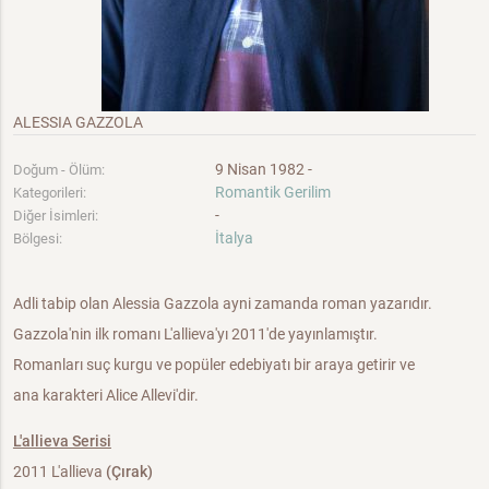
ALESSIA GAZZOLA
9 Nisan 1982 -
Doğum - Ölüm:
Romantik Gerilim
Kategorileri:
-
Diğer İsimleri:
İtalya
Bölgesi:
Adli tabip olan Alessia Gazzola ayni zamanda roman yazarıdır.
Gazzola'nin ilk romanı L'allieva'yı 2011'de yayınlamıştır.
Romanları suç kurgu ve popüler edebiyatı bir araya getirir ve
ana karakteri Alice Allevi'dir.
L'allieva Serisi
2011 L'allieva
(Çırak)