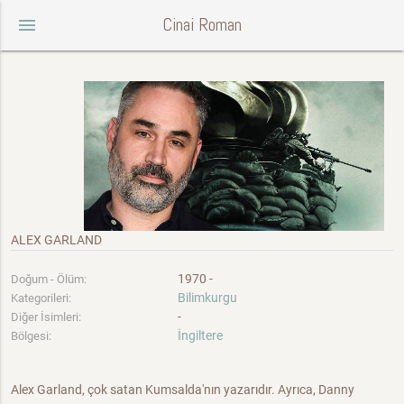
Cinai Roman
menu
ALEX GARLAND
1970 -
Doğum - Ölüm:
Bilimkurgu
Kategorileri:
-
Diğer İsimleri:
İngiltere
Bölgesi:
Alex Garland, çok satan Kumsalda'nın yazarıdır. Ayrıca, Danny