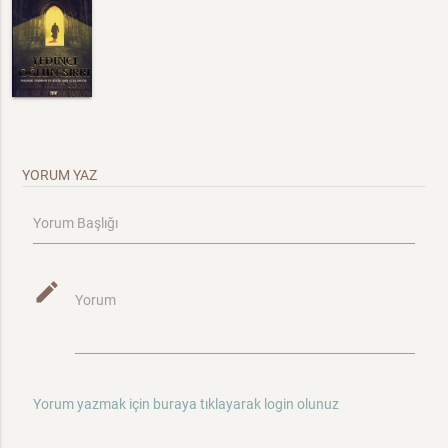
YORUM YAZ
Yorum Başlığı
mode_edit
Yorum
Yorum yazmak için buraya tıklayarak login olunuz