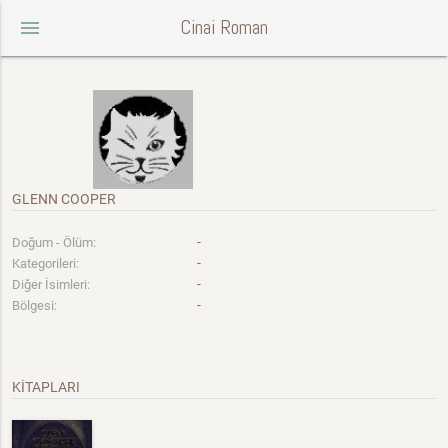
Cinai Roman
menu
GLENN COOPER
-
Doğum - Ölüm:
-
Kategorileri:
-
Diğer İsimleri:
-
Bölgesi:
KİTAPLARI