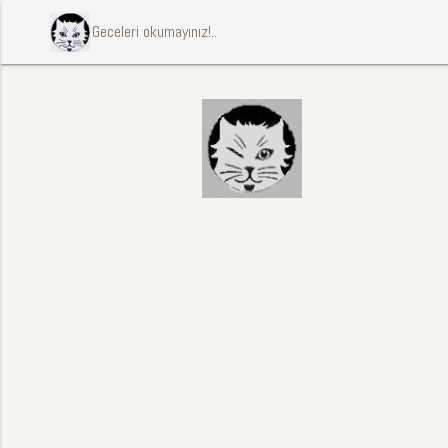
ccccci Geceleri okumayınız!..