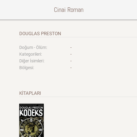
Cinai Roman
DOUGLAS PRESTON
-
Doğum - Ölüm:
-
Kategorileri:
-
Diğer İsimleri:
-
Bölgesi:
KİTAPLARI