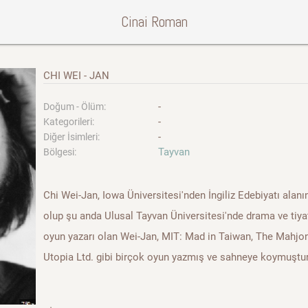
Cinai Roman
CHI WEI - JAN
-
Doğum - Ölüm:
-
Kategorileri:
-
Diğer İsimleri:
Tayvan
Bölgesi:
Chi Wei-Jan, Iowa Üniversitesi'nden İngiliz Edebiyatı ala
olup şu anda Ulusal Tayvan Üniversitesi'nde drama ve tiyat
oyun yazarı olan Wei-Jan, MIT: Mad in Taiwan, The Mahjo
Utopia Ltd. gibi birçok oyun yazmış ve sahneye koymuştur