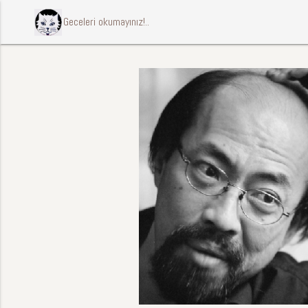
ccccci Geceleri okumayınız!..