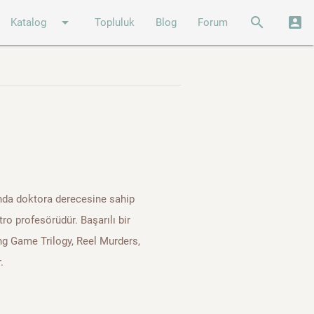
arrow_drop_down
search
account_box
Katalog
Topluluk
Blog
Forum
nında doktora derecesine sahip
ro profesörüdür. Başarılı bir
ng Game Trilogy, Reel Murders,
.