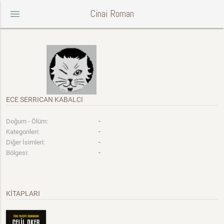
Cinai Roman
menu
ECE SERRICAN KABALCI
-
Doğum - Ölüm:
-
Kategorileri:
-
Diğer İsimleri:
-
Bölgesi:
KİTAPLARI