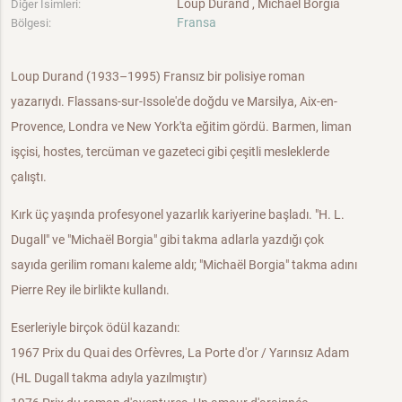
Loup Durand , Michaël Borgia
Diğer İsimleri:
Fransa
Bölgesi:
Loup Durand (1933–1995) Fransız bir polisiye roman
yazarıydı. Flassans-sur-Issole'de doğdu ve Marsilya, Aix-en-
Provence, Londra ve New York'ta eğitim gördü. Barmen, liman
işçisi, hostes, tercüman ve gazeteci gibi çeşitli mesleklerde
çalıştı.
Kırk üç yaşında profesyonel yazarlık kariyerine başladı. "H. L.
Dugall" ve "Michaël Borgia" gibi takma adlarla yazdığı çok
sayıda gerilim romanı kaleme aldı; "Michaël Borgia" takma adını
Pierre Rey ile birlikte kullandı.
Eserleriyle birçok ödül kazandı:
1967 Prix du Quai des Orfèvres, La Porte d'or / Yarınsız Adam
(HL Dugall takma adıyla yazılmıştır)