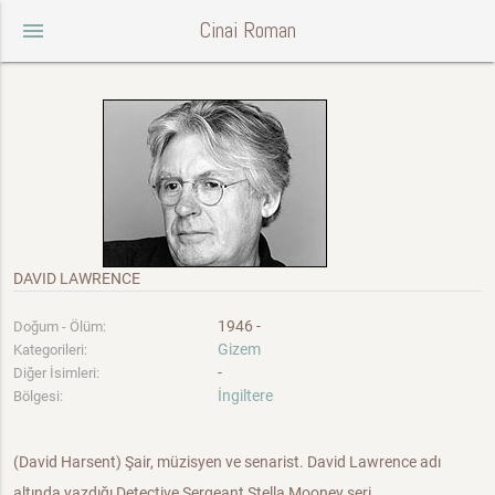
Cinai Roman
menu
DAVID LAWRENCE
1946 -
Doğum - Ölüm:
Gizem
Kategorileri:
-
Diğer İsimleri:
İngiltere
Bölgesi:
(David Harsent) Şair, müzisyen ve senarist. David Lawrence adı
altında yazdığı Detective Sergeant Stella Mooney seri