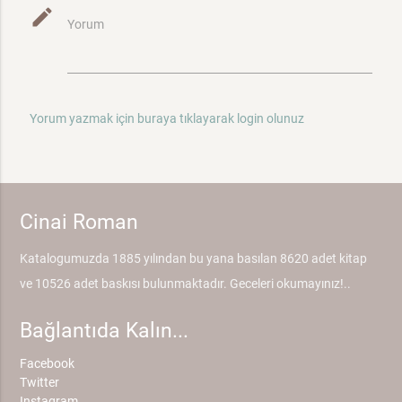
mode_edit
Yorum
Yorum yazmak için buraya tıklayarak login olunuz
Cinai Roman
Katalogumuzda 1885 yılından bu yana basılan 8620 adet kitap
ve 10526 adet baskısı bulunmaktadır. Geceleri okumayınız!..
Bağlantıda Kalın...
Facebook
Twitter
Instagram