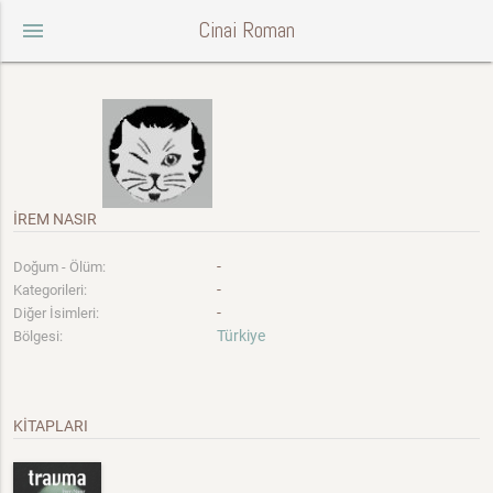
Cinai Roman
menu
İREM NASIR
-
Doğum - Ölüm:
-
Kategorileri:
-
Diğer İsimleri:
Türkiye
Bölgesi:
KİTAPLARI