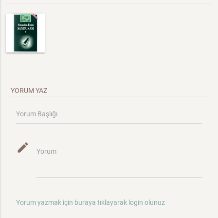
YORUM YAZ
Yorum Başlığı
mode_edit
Yorum
Yorum yazmak için buraya tıklayarak login olunuz