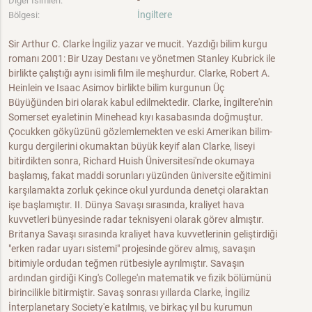
-
Diğer İsimleri:
İngiltere
Bölgesi:
Sir Arthur C. Clarke İngiliz yazar ve mucit. Yazdığı bilim kurgu
romanı 2001: Bir Uzay Destanı ve yönetmen Stanley Kubrick ile
birlikte çalıştığı aynı isimli film ile meşhurdur. Clarke, Robert A.
Heinlein ve Isaac Asimov birlikte bilim kurgunun Üç
Büyüğünden biri olarak kabul edilmektedir. Clarke, İngiltere'nin
Somerset eyaletinin Minehead kıyı kasabasında doğmuştur.
Çocukken gökyüzünü gözlemlemekten ve eski Amerikan bilim-
kurgu dergilerini okumaktan büyük keyif alan Clarke, liseyi
bitirdikten sonra, Richard Huish Üniversitesi'nde okumaya
başlamış, fakat maddi sorunları yüzünden üniversite eğitimini
karşılamakta zorluk çekince okul yurdunda denetçi olaraktan
işe başlamıştır. II. Dünya Savaşı sırasında, kraliyet hava
kuvvetleri bünyesinde radar teknisyeni olarak görev almıştır.
Britanya Savaşı sırasında kraliyet hava kuvvetlerinin geliştirdiği
"erken radar uyarı sistemi" projesinde görev almış, savaşın
bitimiyle ordudan teğmen rütbesiyle ayrılmıştır. Savaşın
ardından girdiği King's College'ın matematik ve fizik bölümünü
birincilikle bitirmiştir. Savaş sonrası yıllarda Clarke, İngiliz
İnterplanetary Society'e katılmış, ve birkaç yıl bu kurumun