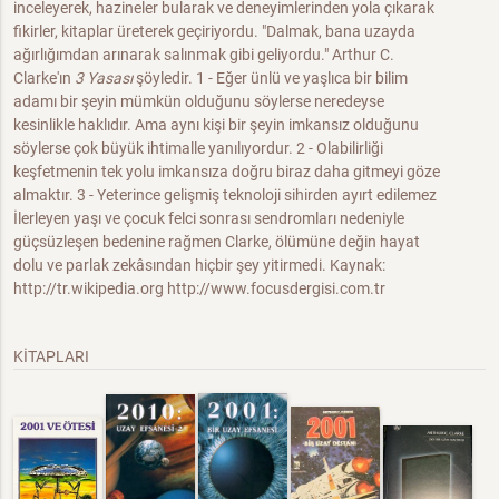
inceleyerek, hazineler bularak ve deneyimlerinden yola çıkarak
fikirler, kitaplar üreterek geçiriyordu. "Dalmak, bana uzayda
ağırlığımdan arınarak salınmak gibi geliyordu." Arthur C.
Clarke'ın
3 Yasası
şöyledir. 1 - Eğer ünlü ve yaşlıca bir bilim
adamı bir şeyin mümkün olduğunu söylerse neredeyse
kesinlikle haklıdır. Ama aynı kişi bir şeyin imkansız olduğunu
söylerse çok büyük ihtimalle yanılıyordur. 2 - Olabilirliği
keşfetmenin tek yolu imkansıza doğru biraz daha gitmeyi göze
almaktır. 3 - Yeterince gelişmiş teknoloji sihirden ayırt edilemez
İlerleyen yaşı ve çocuk felci sonrası sendromları nedeniyle
güçsüzleşen bedenine rağmen Clarke, ölümüne değin hayat
dolu ve parlak zekâsından hiçbir şey yitirmedi. Kaynak:
http://tr.wikipedia.org http://www.focusdergisi.com.tr
KİTAPLARI