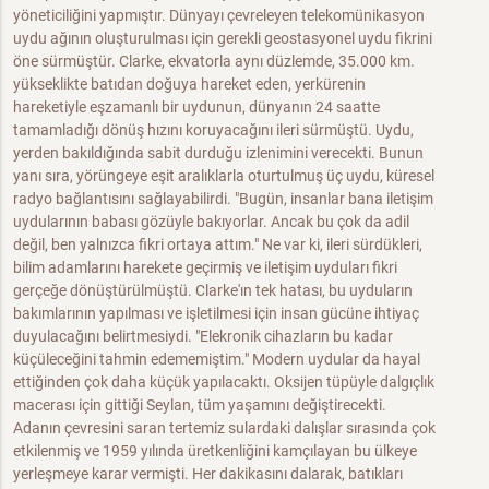
yöneticiliğini yapmıştır. Dünyayı çevreleyen telekomünikasyon
uydu ağının oluşturulması için gerekli geostasyonel uydu fikrini
öne sürmüştür. Clarke, ekvatorla aynı düzlemde, 35.000 km.
yükseklikte batıdan doğuya hareket eden, yerkürenin
hareketiyle eşzamanlı bir uydunun, dünyanın 24 saatte
tamamladığı dönüş hızını koruyacağını ileri sürmüştü. Uydu,
yerden bakıldığında sabit durduğu izlenimini verecekti. Bunun
yanı sıra, yörüngeye eşit aralıklarla oturtulmuş üç uydu, küresel
radyo bağlantısını sağlayabilirdi. "Bugün, insanlar bana iletişim
uydularının babası gözüyle bakıyorlar. Ancak bu çok da adil
değil, ben yalnızca fikri ortaya attım." Ne var ki, ileri sürdükleri,
bilim adamlarını harekete geçirmiş ve iletişim uyduları fikri
gerçeğe dönüştürülmüştü. Clarke'ın tek hatası, bu uyduların
bakımlarının yapılması ve işletilmesi için insan gücüne ihtiyaç
duyulacağını belirtmesiydi. "Elekronik cihazların bu kadar
küçüleceğini tahmin edememiştim." Modern uydular da hayal
ettiğinden çok daha küçük yapılacaktı. Oksijen tüpüyle dalgıçlık
macerası için gittiği Seylan, tüm yaşamını değiştirecekti.
Adanın çevresini saran tertemiz sulardaki dalışlar sırasında çok
etkilenmiş ve 1959 yılında üretkenliğini kamçılayan bu ülkeye
yerleşmeye karar vermişti. Her dakikasını dalarak, batıkları