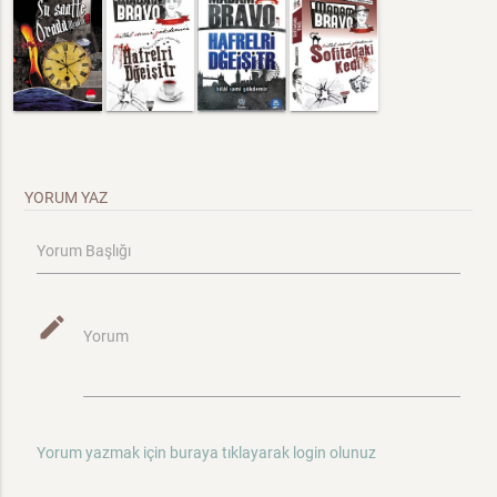
YORUM YAZ
Yorum Başlığı
mode_edit
Yorum
Yorum yazmak için buraya tıklayarak login olunuz