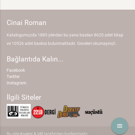
Cinai Roman
Katalogumuzda 1885 yılından bu yana basılan 8620 adet kitap
ve 10526 adet baskısı bulunmaktadır. Geceleri okumayınız!..
Bağlantıda Kalın...
Facebook
Twitter
Instagram
İlgili Siteler
menu
Bu site
Kıvanç & İdil
tarafından kodlanmıştır.