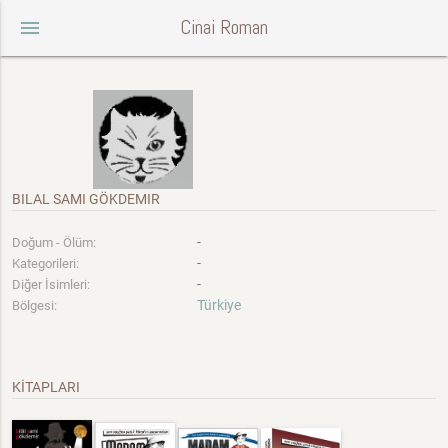
Cinai Roman
menu
BILAL SAMI GÖKDEMIR
-
Doğum - Ölüm:
-
Kategorileri:
-
Diğer İsimleri:
Türkiye
Bölgesi:
KİTAPLARI