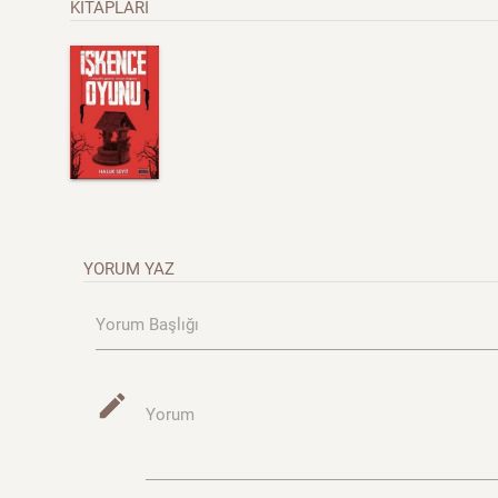
KİTAPLARI
YORUM YAZ
Yorum Başlığı
mode_edit
Yorum