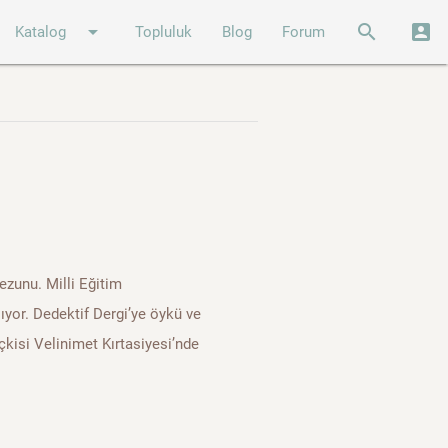
arrow_drop_down
search
account_box
Katalog
Topluluk
Blog
Forum
ezunu. Milli Eğitim
ıyor. Dedektif Dergi’ye öykü ve
çkisi Velinimet Kırtasiyesi’nde