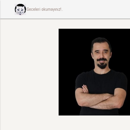
ccccci Geceleri okumayınız!..