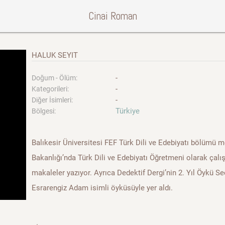
Cinai Roman
HALUK SEYIT
-
Doğum - Ölüm:
-
Kategorileri:
-
Diğer İsimleri:
Türkiye
Bölgesi:
Balıkesir Üniversitesi FEF Türk Dili ve Edebiyatı bölümü m
Bakanlığı’nda Türk Dili ve Edebiyatı Öğretmeni olarak çalış
makaleler yazıyor. Ayrıca Dedektif Dergi’nin 2. Yıl Öykü Se
Esrarengiz Adam isimli öyküsüyle yer aldı.