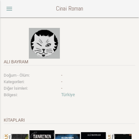
Cinai Roman
menu
ALI BAYRAM
-
Doğum - Ölüm:
-
Kategorileri:
-
Diğer İsimleri:
Türkiye
Bölgesi:
KİTAPLARI