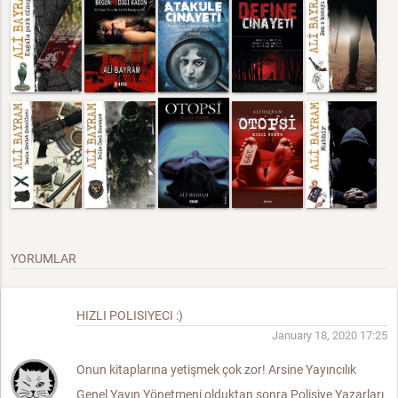
YORUMLAR
HIZLI POLISIYECI :)
January 18, 2020 17:25
Onun kitaplarına yetişmek çok zor! Arsine Yayıncılık
Genel Yayın Yönetmeni olduktan sonra Polisiye Yazarları