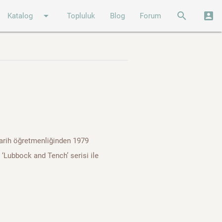
arrow_drop_down
search
account_box
Katalog
Topluluk
Blog
Forum
rih öğretmenliğinden 1979
r ‘Lubbock and Tench’ serisi ile