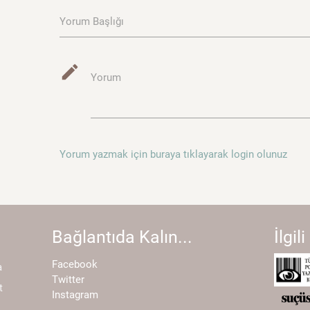
Yorum Başlığı
mode_edit
Yorum
Yorum yazmak için buraya tıklayarak login olunuz
Bağlantıda Kalın...
İlgili
Facebook
a
Twitter
t
Instagram