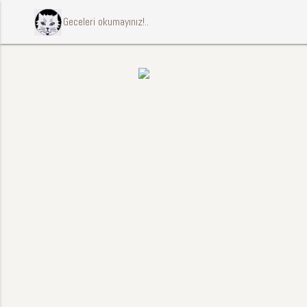
ccccci Geceleri okumayınız!..