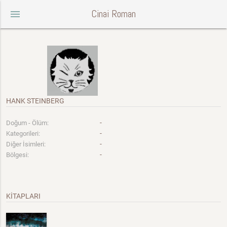
Cinai Roman
menu
HANK STEINBERG
-
Doğum - Ölüm:
-
Kategorileri:
-
Diğer İsimleri:
-
Bölgesi:
KİTAPLARI