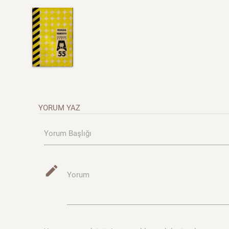
YORUM YAZ
Yorum Başlığı
mode_edit
Yorum