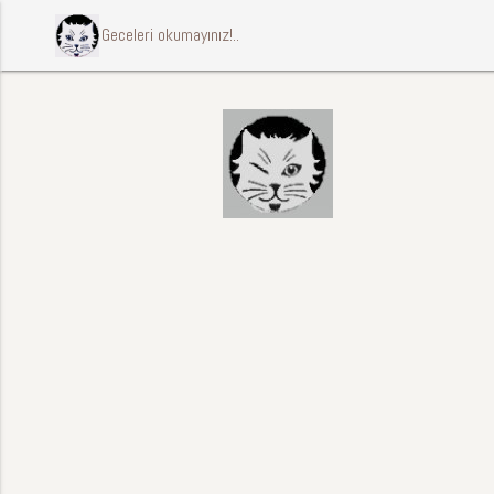
ccccci Geceleri okumayınız!..