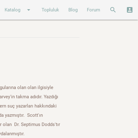
arrow_drop_down
search
account_box
Katalog
Topluluk
Blog
Forum
gularına olan olan ilgisiyle
arvey'in takma adıdır. Yazdığı
ern suç yazarları hakkındaki
 da yazmıştır. Scott'ın
 olan Dr. Septimus Dodds'tır
ydalanmıştır.