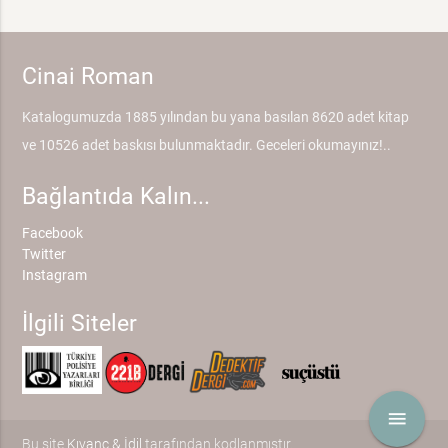
Cinai Roman
Katalogumuzda 1885 yılından bu yana basılan 8620 adet kitap
ve 10526 adet baskısı bulunmaktadır. Geceleri okumayınız!..
Bağlantıda Kalın...
Facebook
Twitter
Instagram
İlgili Siteler
menu
Bu site
Kıvanç & İdil
tarafından kodlanmıştır.