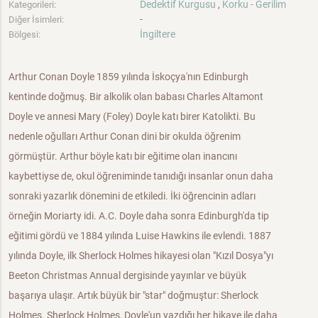
Dedektif Kurgusu
,
Korku - Gerilim
Kategorileri:
-
Diğer İsimleri:
İngiltere
Bölgesi:
Arthur Conan Doyle 1859 yılında İskoçya'nın Edinburgh
kentinde doğmuş. Bir alkolik olan babası Charles Altamont
Doyle ve annesi Mary (Foley) Doyle katı birer Katolikti. Bu
nedenle oğulları Arthur Conan dini bir okulda öğrenim
görmüştür. Arthur böyle katı bir eğitime olan inancını
kaybettiyse de, okul öğreniminde tanıdığı insanlar onun daha
sonraki yazarlık dönemini de etkiledi. İki öğrencinin adları
örneğin Moriarty idi. A.C. Doyle daha sonra Edinburgh'da tip
eğitimi gördü ve 1884 yılında Luise Hawkins ile evlendi. 1887
yılında Doyle, ilk Sherlock Holmes hikayesi olan "Kızıl Dosya"yı
Beeton Christmas Annual dergisinde yayınlar ve büyük
başarıya ulaşır. Artık büyük bir "star" doğmuştur: Sherlock
Holmes. Sherlock Holmes, Doyle'un yazdığı her hikaye ile daha