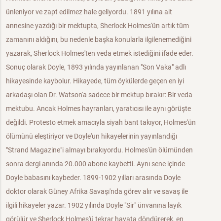
ünleniyor ve zapt edilmez hale geliyordu. 1891 yılına ait
annesine yazdığı bir mektupta, Sherlock Holmes'ün artık tüm
zamanını aldığını, bu nedenle başka konularla ilgilenemediğini
yazarak, Sherlock Holmes'ten veda etmek istediğini ifade eder.
Sonuç olarak Doyle, 1893 yılında yayınlanan "Son Vaka" adlı
hikayesinde kaybolur. Hikayede, tüm öykülerde geçen en iyi
arkadaşı olan Dr. Watson'a sadece bir mektup bırakır: Bir veda
mektubu. Ancak Holmes hayranları, yaratıcısı ile aynı görüşte
değildi. Protesto etmek amacıyla siyah bant takıyor, Holmes'ün
ölümünü eleştiriyor ve Doyle'un hikayelerinin yayınlandığı
"Strand Magazine"i almayı bırakıyordu. Holmes'ün ölümünden
sonra dergi anında 20.000 abone kaybetti. Aynı sene içinde
Doyle babasını kaybeder. 1899-1902 yılları arasında Doyle
doktor olarak Güney Afrika Savaşı'nda görev alır ve savaş ile
ilgili hikayeler yazar. 1902 yılında Doyle "Sir" ünvanına layık
görülür ve Sherlock Holmes'ü tekrar hayata döndürerek, en