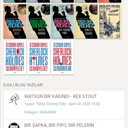
İLGİLİ BLOG YAZILARI
WATSON BIR KADINDI - REX STOUT
Tülay Güneş Kılıç
Yazan:
- April 04, 2020 19:50
Makaleler
Kategori:
BIR ŞAPKA, BIR PIPO, BIR PELERIN