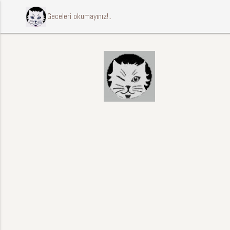
ccccci Geceleri okumayınız!..