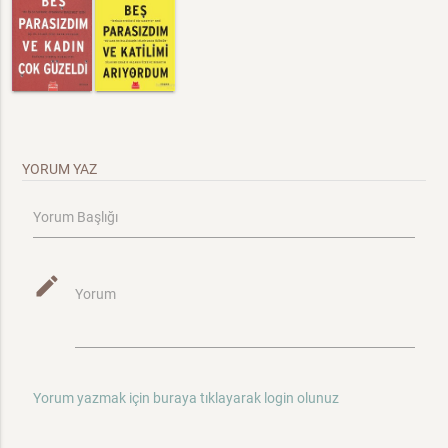
YORUM YAZ
Yorum Başlığı
mode_edit
Yorum
Yorum yazmak için buraya tıklayarak login olunuz