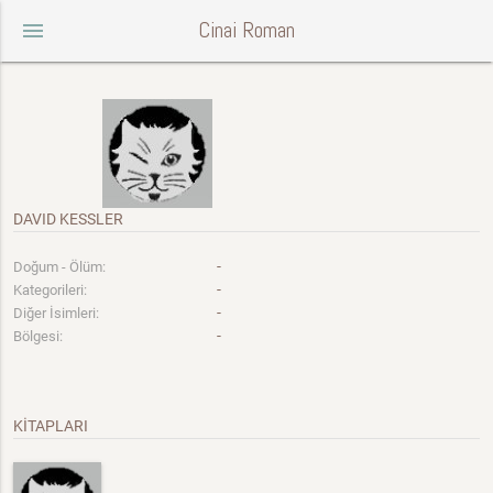
Cinai Roman
menu
DAVID KESSLER
-
Doğum - Ölüm:
-
Kategorileri:
-
Diğer İsimleri:
-
Bölgesi:
KİTAPLARI