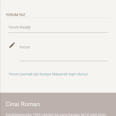
YORUM YAZ
Yorum Başlığı
mode_edit
Yorum
Yorum yazmak için buraya tıklayarak login olunuz
Cinai Roman
Katalogumuzda 1885 yılından bu yana basılan 8620 adet kitap