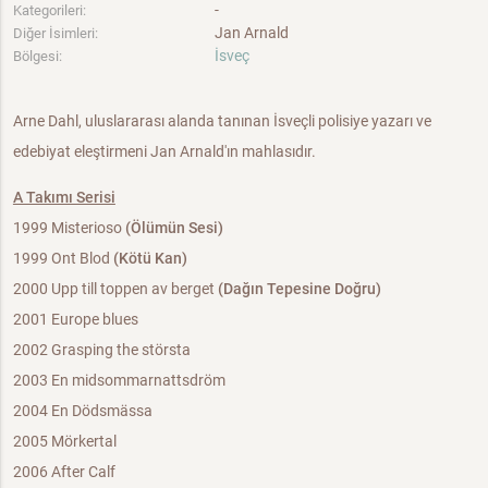
-
Kategorileri:
Jan Arnald
Diğer İsimleri:
İsveç
Bölgesi:
Arne Dahl, uluslararası alanda tanınan İsveçli polisiye yazarı ve
edebiyat eleştirmeni Jan Arnald'ın mahlasıdır.
A Takımı Serisi
1999 Misterioso
(Ölümün Sesi)
1999 Ont Blod
(Kötü Kan)
2000 Upp till toppen av berget
(Dağın Tepesine Doğru)
2001 Europe blues
2002 Grasping the största
2003 En midsommarnattsdröm
2004 En Dödsmässa
2005 Mörkertal
2006 After Calf