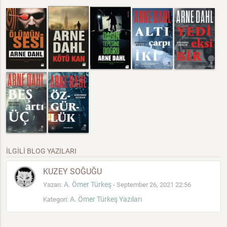
İLGİLİ BLOG YAZILARI
KUZEY SOĞUĞU
A. Ömer Türkeş
Yazan:
- September 26, 2021 22:56
A. Ömer Türkeş Yazıları
Kategori: