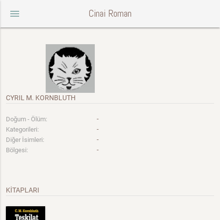
Cinai Roman
menu
CYRIL M. KORNBLUTH
-
Doğum - Ölüm:
-
Kategorileri:
-
Diğer İsimleri:
-
Bölgesi:
KİTAPLARI