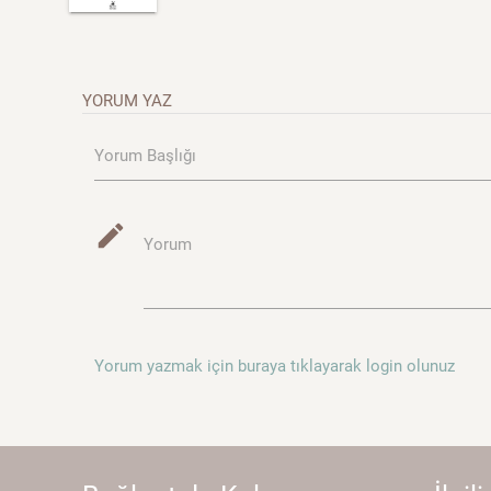
YORUM YAZ
Yorum Başlığı
mode_edit
Yorum
Yorum yazmak için buraya tıklayarak login olunuz