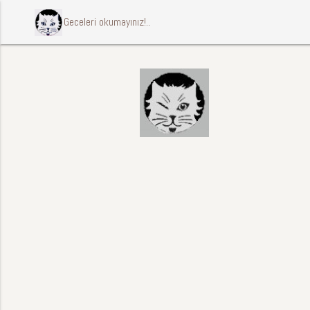
ccccci Geceleri okumayınız!..