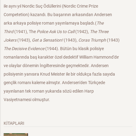
ile aynı yıl Nordic Suç Ödüllerini (Nordic Crime Prize
Competetion) kazandı. Bu başarının arkasından Andersen
arka arkaya polisiye roman yayınlamaya başladı.(
The
Third
(1941), The
Police Ask Us to Call
(1942),
The Three
Jokers
(1943),
Get a Sensation!
(1943),
Coras Triumph
(1943)
The Decisive Evidence
(1944). Bütün bu klasik polisiye
romanlarında baş karakter özel dedektif William Hammond'dır
ve olaylar dönemin İngilteresinde geçmektedir. Andersen
polisiyenin yanısıra Knud Meister ile bir oldukça fazla sayıda
gençlik romanı kaleme almıştır. Andersen'den Türkçede
yayınlanan tek roman yukarıda sözü edilen Harp
Vasiyetnamesi olmuştur.
KİTAPLARI