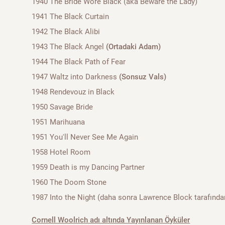
1940 The Bride Wore Black (aka Beware the Lady)
1941 The Black Curtain
1942 The Black Alibi
1943 The Black Angel
(Ortadaki Adam)
1944 The Black Path of Fear
1947 Waltz into Darkness
(Sonsuz Vals)
1948 Rendevouz in Black
1950 Savage Bride
1951 Marihuana
1951 You'll Never See Me Again
1958 Hotel Room
1959 Death is my Dancing Partner
1960 The Doom Stone
1987 Into the Night (daha sonra Lawrence Block tarafınd
Cornell Woolrich adı altında Yayınlanan Öyküler