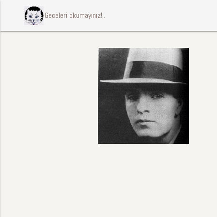
ccccci Geceleri okumayınız!..