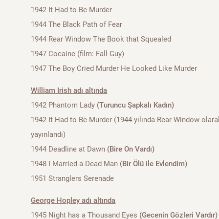
1942 It Had to Be Murder
1944 The Black Path of Fear
1944 Rear Window The Book that Squealed
1947 Cocaine (film: Fall Guy)
1947 The Boy Cried Murder He Looked Like Murder
William Irish adı altında
1942 Phantom Lady
(Turuncu Şapkalı Kadın)
1942 It Had to Be Murder (1944 yılında Rear Window olara
yayınlandı)
1944 Deadline at Dawn
(Bire On Vardı)
1948 I Married a Dead Man
(Bir Ölü ile Evlendim)
1951 Stranglers Serenade
George Hopley adı altında
1945 Night has a Thousand Eyes
(Gecenin Gözleri Vardır)