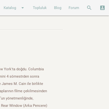
arrow_drop_down
search
account_box
Katalog
Topluluk
Blog
Forum
ew York'ta doğdu. Columbia
imini 4 sömestrden sonra
 James M. Cain ile birlikte
itaplarının filme çekilmesinden
k’un yönetmenliğinde,
rı Rear Window (Arka Pencere)