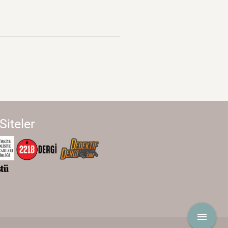
 Siteler
menu