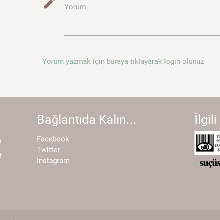
mode_edit
Yorum
Yorum yazmak için buraya tıklayarak login olunuz
Bağlantıda Kalın...
İlgili
Facebook
a
Twitter
t
Instagram