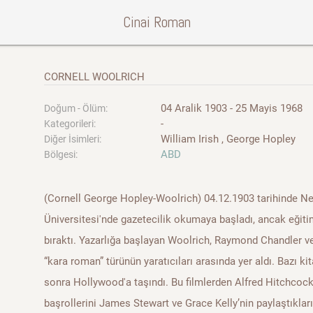
Cinai Roman
CORNELL WOOLRICH
04 Aralik 1903 - 25 Mayis 1968
Doğum - Ölüm:
-
Kategorileri:
William Irish , George Hopley
Diğer İsimleri:
ABD
Bölgesi:
(Cornell George Hopley-Woolrich) 04.12.1903 tarihinde N
Üniversitesi'nde gazetecilik okumaya başladı, ancak eğit
bıraktı. Yazarlığa başlayan Woolrich, Raymond Chandler ve
“kara roman” türünün yaratıcıları arasında yer aldı. Bazı k
sonra Hollywood'a taşındı. Bu filmlerden Alfred Hitchcoc
başrollerini James Stewart ve Grace Kelly’nin paylaştıkla