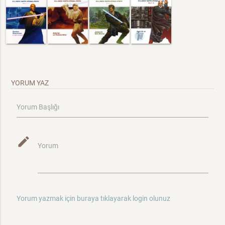
YORUM YAZ
Yorum Başlığı
mode_edit
Yorum
Yorum yazmak için buraya tıklayarak login olunuz