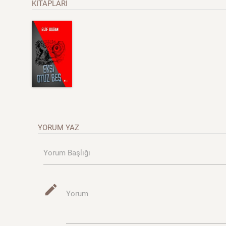
KİTAPLARI
YORUM YAZ
Yorum Başlığı
mode_edit
Yorum