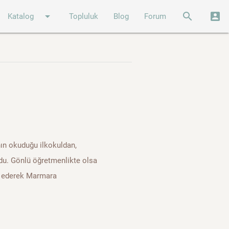
arrow_drop_down
search
account_box
Katalog
Topluluk
Blog
Forum
ın okuduğu ilkokuldan,
du. Gönlü öğretmenlikte olsa
ih ederek Marmara