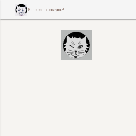
ccccci Geceleri okumayınız!..