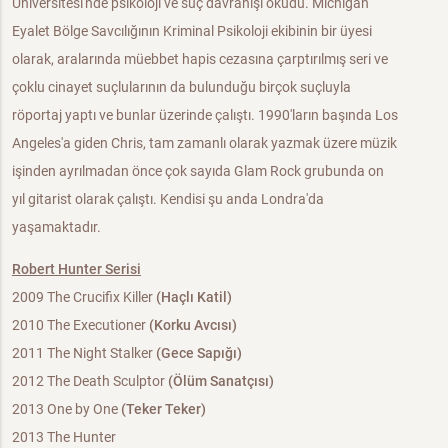
Üniversitesi'nde psikoloji ve suç davranışı okudu. Michigan
Eyalet Bölge Savcılığının Kriminal Psikoloji ekibinin bir üyesi
olarak, aralarında müebbet hapis cezasına çarptırılmış seri ve
çoklu cinayet suçlularının da bulunduğu birçok suçluyla
röportaj yaptı ve bunlar üzerinde çalıştı. 1990'ların başında Los
Angeles'a giden Chris, tam zamanlı olarak yazmak üzere müzik
işinden ayrılmadan önce çok sayıda Glam Rock grubunda on
yıl gitarist olarak çalıştı. Kendisi şu anda Londra'da
yaşamaktadır.
Robert Hunter Serisi
2009 The Crucifix Killer
(Haçlı Katil)
2010 The Executioner
(Korku Avcısı)
2011 The Night Stalker
(Gece Sapığı)
2012 The Death Sculptor
(Ölüm Sanatçısı)
2013 One by One
(Teker Teker)
2013 The Hunter