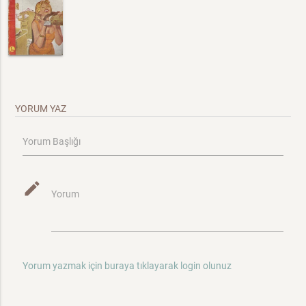
YORUM YAZ
Yorum Başlığı
mode_edit
Yorum
Yorum yazmak için buraya tıklayarak login olunuz