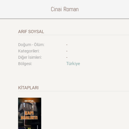
Cinai Roman
ARIF SOYSAL
-
Doğum - Ölüm:
-
Kategorileri:
-
Diğer İsimleri:
Türkiye
Bölgesi:
KİTAPLARI