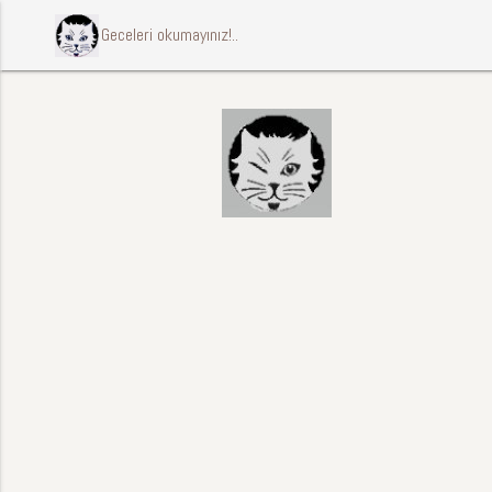
ccccci Geceleri okumayınız!..